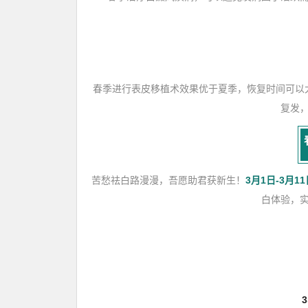
春季进行表皮移植术效果优于夏季，恢复时间可以
复发
苦愁祛白路漫漫，吾愿助君获新生！
3月1日-3月1
白体验，