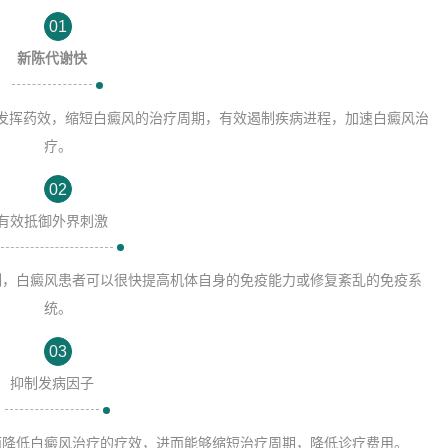
01
新陈代谢快
发挥药效，缩短白癜风的治疗周期，有效遏制疾病进程，加速白癜风治
疗。
02
有效抵御外界刺激
刻，白癜风患者可以很快提高机体自身的免疫能力或修复紊乱的免疫系
统。
03
抑制发病因子
而降低白癜风治疗的疗效，进而能够缩短治疗周期，降低诊疗费用。