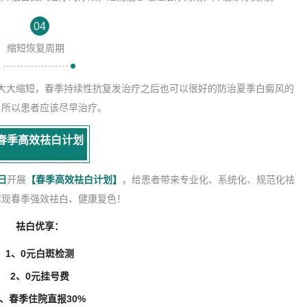
04
缩短恢复周期
大大缩短，春季持续性抗复发治疗之后也可以很好的防治夏季白癜风的
，所以患者应该尽早治疗。
春季高效祛白计划
1日
开展
【春季高效祛白计划】
，给患者带来专业化、系统化、规范化祛
实现春季强效祛白、健康复色！
祛白优享：
1、0元白斑检测
2、0元挂号费
3、春季住院直报30%