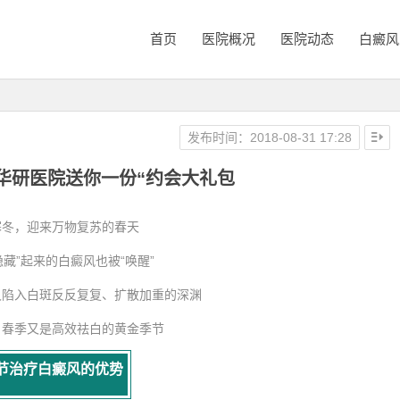
首页
医院概况
医院动态
白癜风
发布时间：2018-08-31 17:28
华研医院送你一份“约会大礼包
寒冬，迎来万物复苏的春天
隐藏”起来的白癜风也被“唤醒”
又陷入白斑反反复复、扩散加重的深渊
，春季又是高效祛白的黄金季节
节治疗白癜风的优势