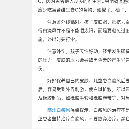
C，因为患者摄入过多的维生素C会阻碍其
应少吃富含维生素C的食物，如橙子、柚子
注意紫外线辐射。孩子皮肤嫩，抵抗力弱
得白癜风并不是不能晒太阳，而是要避免过
施，外出时要打伞。
注意外伤。孩子天性好动，经常发生碰撞
的压力，皮肤的压力会导致黑色素的产生异
伤。
好好保养自己的皮肤。儿童患白癜风后要
后。容易受到外界刺激，使白斑扩散。所以
及橡胶制品，如橡胶手套和橡胶鞋带等，对
亳州白癜风
温馨提示：白癜风的治疗不
望患者坚持治疗白癜风，不要放弃治疗。黑